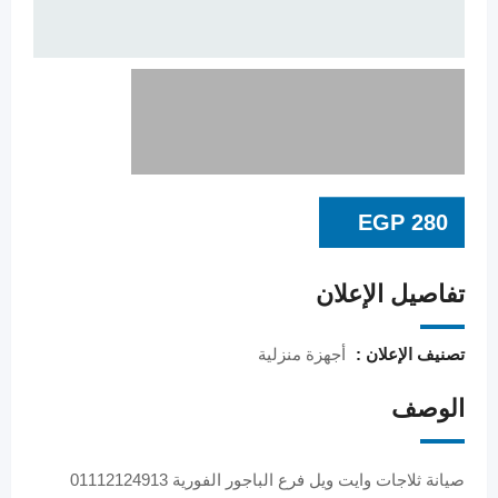
EGP
280
تفاصيل الإعلان
تصنيف الإعلان :
أجهزة منزلية
الوصف
صيانة ثلاجات وايت ويل فرع الباجور الفورية 01112124913