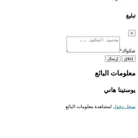
غ
اك
*
اق
إرسال
ومات البائع
تينا هاني
 دخول
لمشاهدة معلومات البائع