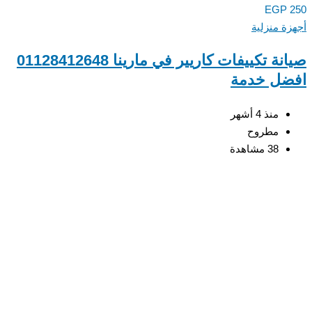
EGP
ة منزلية
صيانة تكييفات كاريير في مارينا 01128412648
ضل خدمة
منذ 4 أشهر
مطروح
38 مشاهدة