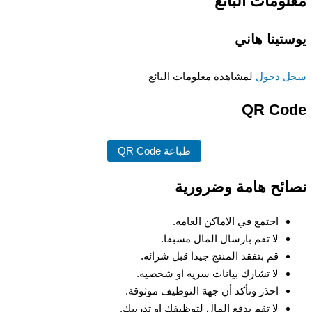
ومات البائع
تينا هاني
 دخول
لمشاهدة معلومات البائع
QR Co
طباعة QR Code
ئح هامة وضرورية
اجتمع في الاماكن العامه.
لا تقم بارسال المال مسبقا.
قم بتفقد المنتج جيدا قبل شرائه.
لا تشارك بيانات سرية او شخصية.
احذر وتأكد أن جهة التوظيف موثوقة.
لا تقم بدفع المال لتوظيفك او تدريبك.