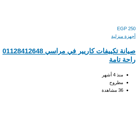
EGP
ة منزلية
صيانة تكييفات كاريير في مراسي 01128412648
ة تامة
منذ 4 أشهر
مطروح
36 مشاهدة