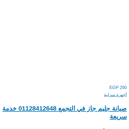
EGP
ة منزلية
صيانة جليم جاز في التجمع 01128412648 خدمة
عة