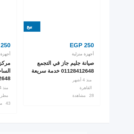
بيع
250
EGP
250
أجهزة منزلية
أجهزة 
صيانة جليم جاز في التجمع
مركز 
01128412648 خدمة سريعة
الساح
8412648
منذ 4 أشهر
منذ 4 أشهر
القاهرة
مطرو
28 مشاهدة
43 مشاهدة