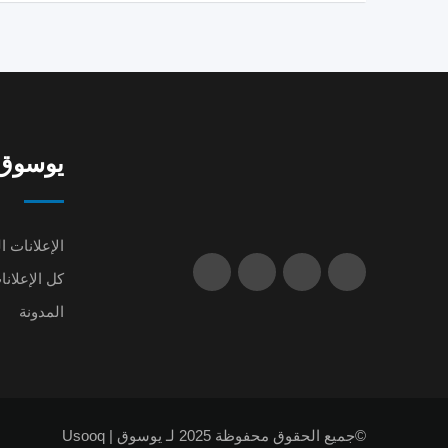
يوسوق | oq
الإعلانات ا
كل الإعلانا
المدونة
©جميع الحقوق محفوظة 2025 لـ يوسوق | Usooq