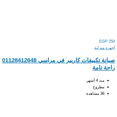
EGP
ة منزلية
صيانة تكييفات كاريير في مراسي 01128412648
ة تامة
منذ 4 أشهر
مطروح
36 مشاهدة