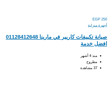
EGP
ة منزلية
صيانة تكييفات كاريير في مارينا 01128412648
ضل خدمة
منذ 4 أشهر
مطروح
37 مشاهدة