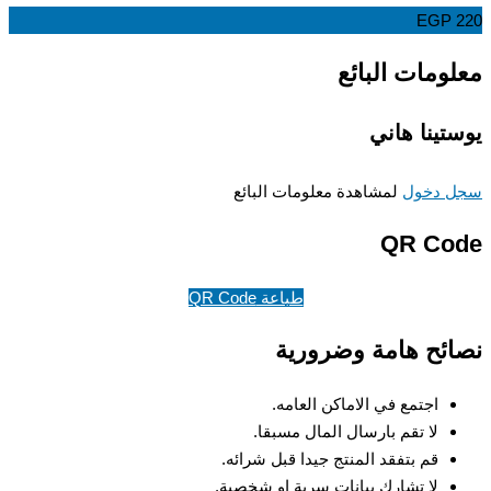
EGP
ومات البائع
تينا هاني
 دخول
لمشاهدة معلومات البائع
QR Co
طباعة QR Code
ئح هامة وضرورية
اجتمع في الاماكن العامه.
لا تقم بارسال المال مسبقا.
قم بتفقد المنتج جيدا قبل شرائه.
لا تشارك بيانات سرية او شخصية.