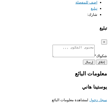
اضف للمفضلة
تبليغ
شارك:
غ
اك
*
اق
إرسال
ومات البائع
تينا هاني
 دخول
لمشاهدة معلومات البائع