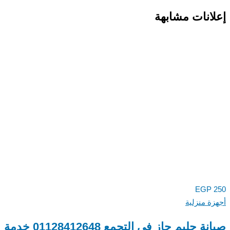
انات مشابهة
EGP
ة منزلية
صيانة جليم جاز في التجمع 01128412648 خدمة