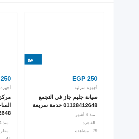
بيع
250
EGP
250
أجهزة منزلية
أجهزة 
صيانة جليم جاز في التجمع
مركز 
01128412648 خدمة سريعة
الساح
8412648
منذ 4 أشهر
منذ 4 أشهر
القاهرة
مطرو
29 مشاهدة
44 مشاهدة