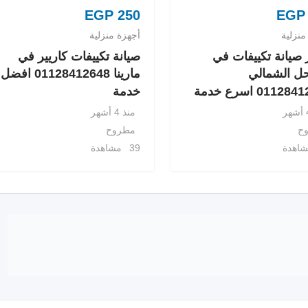
EGP
250
EGP
منزلية
أجهزة منزلية
صيانة تكييفات في
صيانة تكييفات كاريير في
ل الشمالي
مارينا 01128412648 افضل
0112 اسرع خدمة
خدمة
منذ 4 أشهر
ح
مطروح
39 مشاهدة