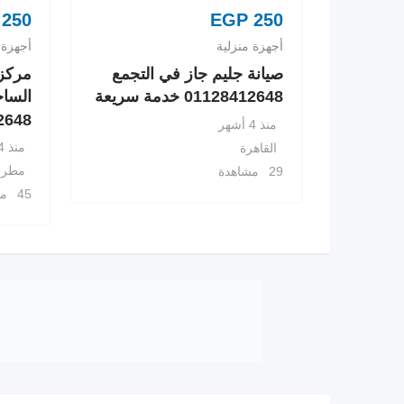
250
EGP
250
أجهزة منزلية
أجهزة 
صيانة جليم جاز في التجمع
مركز 
01128412648 خدمة سريعة
الساح
8412648
منذ 4 أشهر
منذ 4 أشهر
القاهرة
مطرو
29 مشاهدة
45 مشاهدة