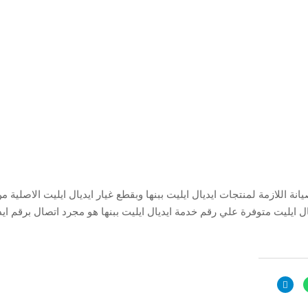
انة اللازمة لمنتجات ايديال ايليت ببنها وبقطع غيار ايديال ايليت الاصلية م
ال ايليت متوفرة علي رقم خدمة ايديال ايليت ببنها هو مجرد اتصال برقم ايد