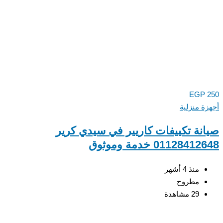
EGP
ة منزلية
نة تكييفات كاريير في سيدي كرير
011284 خدمة وموثوق
منذ 4 أشهر
مطروح
29 مشاهدة