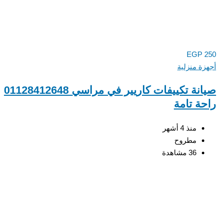
EGP
ة منزلية
صيانة تكييفات كاريير في مراسي 01128412648
ة تامة
منذ 4 أشهر
مطروح
36 مشاهدة