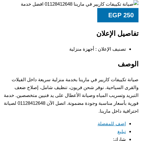
EGP
25
صيل الإعلان
تصنيف الإعلان :
أجهزة منزلية
وصف
ة تكييفات كاريير في مارينا بخدمة منزلية سريعة داخل الفيلات
رى السياحية. نوفر شحن فريون، تنظيف شامل، إصلاح ضعف
ريد وتسريب المياه وصيانة الأعطال على يد فنيين متخصصين. خدمة
فورية بأسعار مناسبة وجودة مضمونة. اتصل الآن 01128412648 لصيانة
افية داخل مارينا.
اضف للمفضلة
تبليغ
شارك: