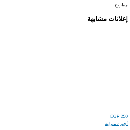
وح
انات مشابهة
EGP
ة منزلية