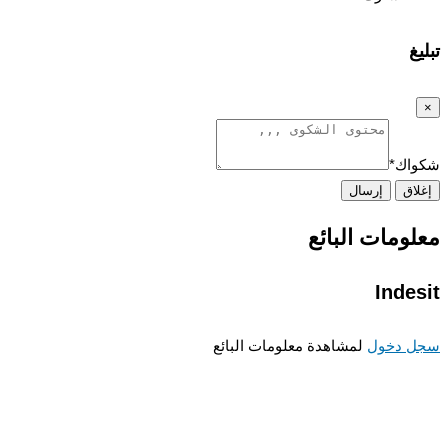
غ
اك
*
اق
إرسال
ومات البائع
Inde
 دخول
لمشاهدة معلومات البائع