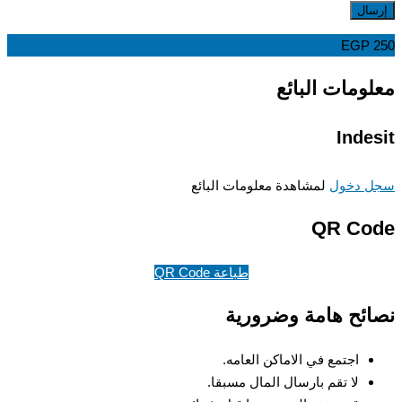
EGP
ومات البائع
Inde
 دخول
لمشاهدة معلومات البائع
QR Co
طباعة QR Code
ئح هامة وضرورية
اجتمع في الاماكن العامه.
لا تقم بارسال المال مسبقا.