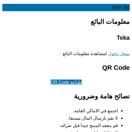
EGP
ومات البائع
T
 دخول
لمشاهدة معلومات البائع
QR Co
طباعة QR Code
ئح هامة وضرورية
اجتمع في الاماكن العامه.
لا تقم بارسال المال مسبقا.
قم بتفقد المنتج جيدا قبل شرائه.