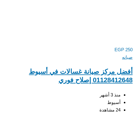
EGP
ه
ل مركز صيانة غسالات في أسيوط
0112841 إصلاح فوري
منذ 3 أشهر
أسيوط
24 مشاهدة