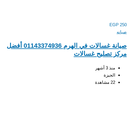
EGP
ه
صيانة غسالات في الهرم 01143374936 أفضل
ز تصليح غسالات
منذ 3 أشهر
الجيزة
22 مشاهدة