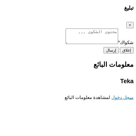
غ
اك
*
اق
إرسال
ومات البائع
T
 دخول
لمشاهدة معلومات البائع