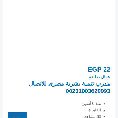
22
EGP
22
عمال مطاعم
عمال
مدرب تنمية بشرية مصرى للاتصال
مدر
993
00201003629993
منذ 6 أشهر
القاهرة
60 مشاهدة
عرض