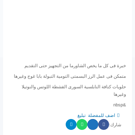
خبرة فى كل ما يخص الشاورما من التجهيز حتى التقديم
متمكن فى عمل الرز البسمتى التومية التبولة بابا غوج وغيرها
حلويات كنافة النابلسية السورى القشطة اللوتس والنوتيلا
وغيرها
&nbsp
اضف للمفضلة
تبليغ
شارك: