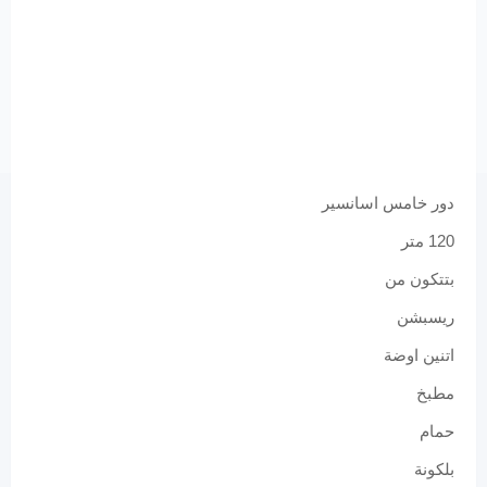
دور خامس اسانسير
120 متر
بتتكون من
ريسبشن
اتنين اوضة
مطبخ
حمام
بلكونة