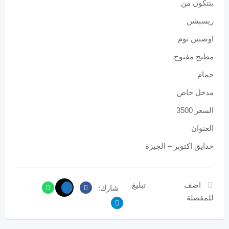
بتتكون من
ريسبشن
اوضتين نوم
مطبخ مفتوح
حمام
مدخل خاص
السعر 3500
العنوان
حدايق اكتوبر – الجيزة
اضف
تبليغ
شارك:
للمفضلة