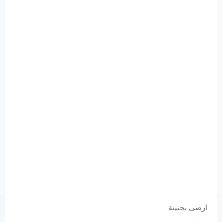
ارضى بجنينة