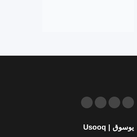
يوسوق | Usooq