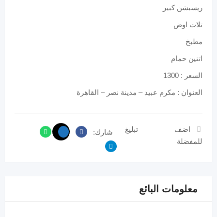
ريسبشن كبير
تلات اوض
مطبخ
اتنين حمام
السعر : 1300
العنوان : مكرم عبيد – مدينة نصر – القاهرة
اضف
تبليغ
شارك:
للمفضلة
معلومات البائع