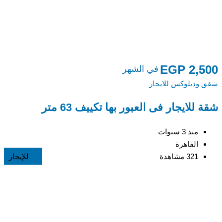
0
EGP
2,500
في الشهر
شقق ودبلوكس للايجار
شق
شقة للايجار فى العبور بها تكييف 63 متر
ش
ا
منذ 3 سنوات
القاهرة
321 مشاهدة
للإيجار