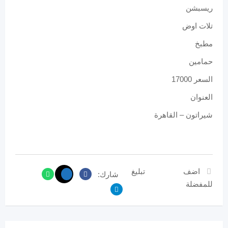
ريسبشن
تلات اوض
مطبخ
حمامين
السعر 17000
العنوان
شيراتون – القاهرة
اضف
تبليغ
شارك:
للمفضلة