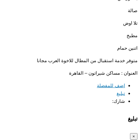
اوض
خ
ن حمام
ر خدمة استقبال من المطال للاخوة العرب مجانا
وان : مساكن شيراتون – القاهرة
اضف للمفضلة
تبليغ
شارك:
غ