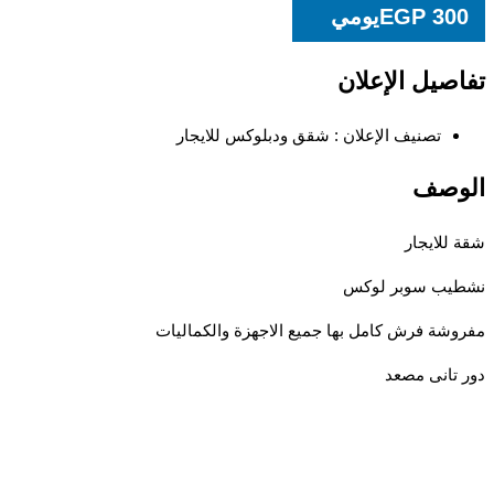
30
EGP
يومي
صيل الإعلان
تصنيف الإعلان :
شقق ودبلوكس للايجار
وصف
للايجار
يب سوبر لوكس
شة فرش كامل بها جميع الاجهزة والكماليات
تانى مصعد