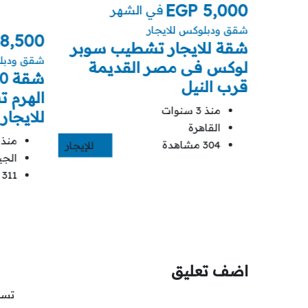
EGP
5,000
في الشهر
شقق ودبلوكس للايجار
8,500
بها
شقة للايجار تشطيب سوبر
شقق ودبلو
لوكس فى مصر القديمة
قرب النيل
الهرم 
منذ 3 سنوات
للايجار
للإيجار
القاهرة
منذ 3 سنوا
304 مشاهدة
للإيجار
الجي
311 مشاهدة
اضف تعليق
تسج