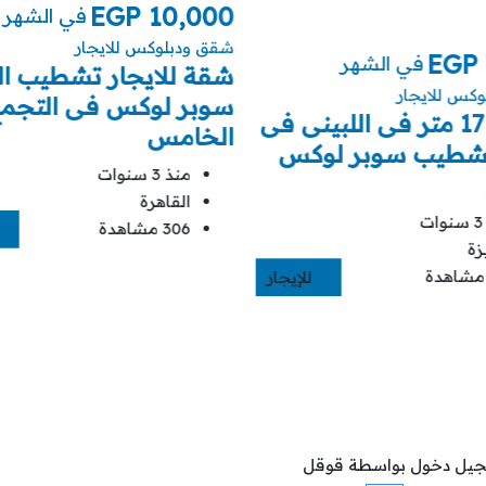
EGP
10,000
في الشهر
شقق ودبلوكس للايجار
EGP
في الشهر
شقة للايجار تشطيب الت
كس للايجار
سوبر لوكس فى التجم
شقة 170 متر فى اللبينى فى
الخامس
تشطيب سوبر لوكس
منذ 3 سنوات
القاهرة
ت
306 مشاهدة
زة
للإيجار
يل دخول بواسطة قوقل