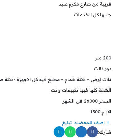
قريية من شارع مكرم عبيد
جنبها كل الخدمات
200 متر
دور تالت
تلات اوض – تلاتة خمام – مطبخ فيه كل الاجهزة -تلاتة ص
الشقة كلها فيها تكييفات و نت
السعر 26000 فى الشهر
الايام 1500
اضف للمفضلة
تبليغ
شارك: