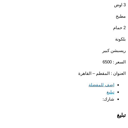
3 اوض
مطبخ
2 حمام
بلكونة
ريسبشن كبير
السعر : 6500
العنوان : المقطم – القاهرة
اضف للمفضلة
تبليغ
شارك:
تبليغ