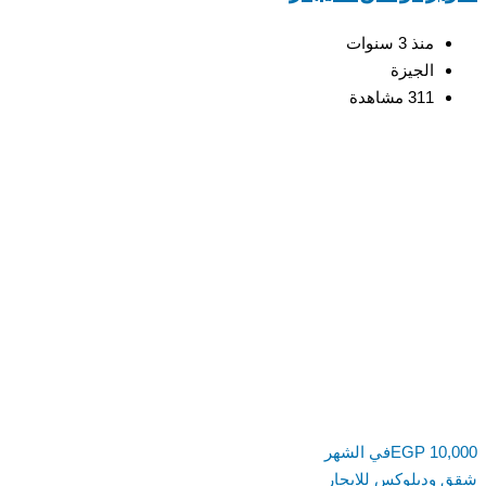
منذ 3 سنوات
الجيزة
311 مشاهدة
10,000
EGP
في الشهر
شقق ودبلوكس للايجار