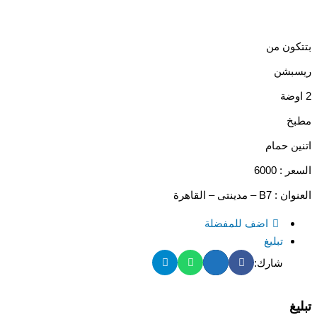
بتتكون من
ريسبشن
2 اوضة
مطبخ
اتنين حمام
السعر : 6000
العنوان : B7 – مدينتى – القاهرة
اضف للمفضلة
تبليغ
شارك:
تبليغ