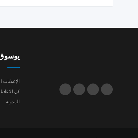
يوسوق | oq
الإعلانات ا
كل الإعلانا
المدونة