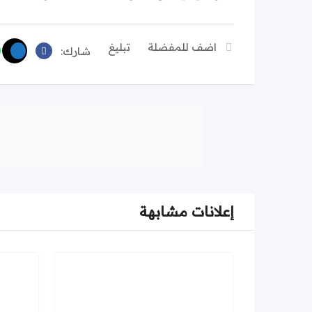
اضف للمفضلة
تبليغ
شارك:
إعلانات مشابهة