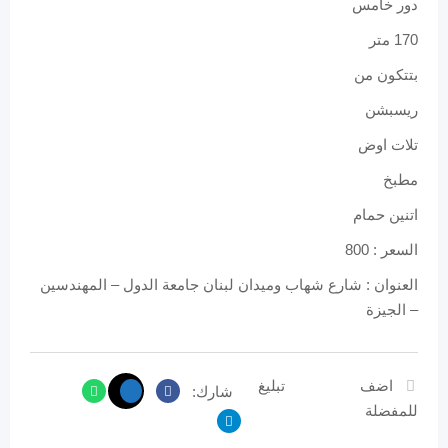
دور خامس
170 متر
بتتكون من
ريسبشن
تلات اوض
مطبخ
اتنين حمام
السعر : 800
العنوان : شارع شهاب وميدان لبنان جامعة الدول – المهندسين
– الجيزة
اضف
تبليغ
شارك:
للمفضلة