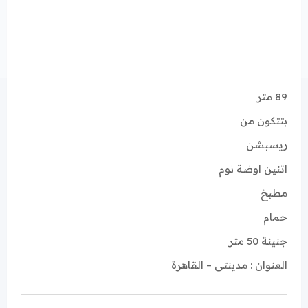
89 متر
بتتكون من
ريسبشن
اتنين اوضة نوم
مطبخ
حمام
جنينة 50 متر
العنوان : مدينتى – القاهرة