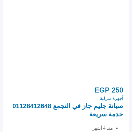
50
EGP
250
أجهزة منزلية
أجهزة
صيانة جليم جاز في التجمع 01128412648
مرك
خدمة سريعة
12648
منذ 4 أشهر