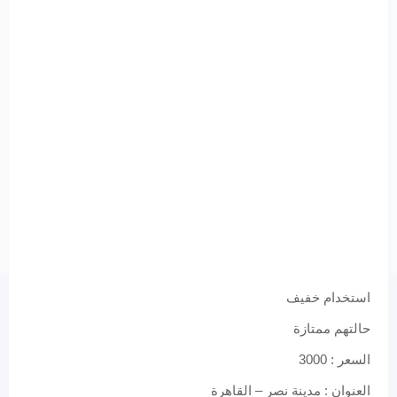
استخدام خفيف
حالتهم ممتازة
السعر : 3000
العنوان : مدينة نصر – القاهرة