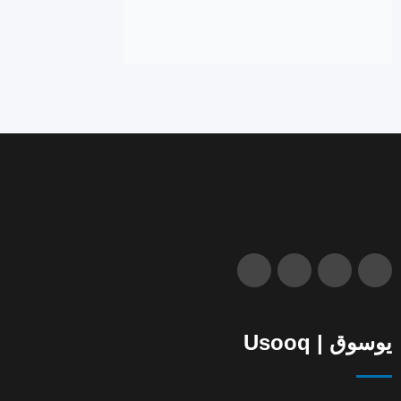
يوسوق | Usooq