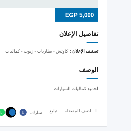
EGP
5,000
تفاصيل الإعلان
تصنيف الإعلان :
كاوتش - بطاريات - زيوت - كماليات
الوصف
لجميع كماليات السيارات
اضف للمفضلة
تبليغ
شارك: