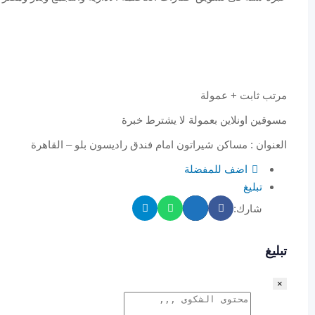
مرتب ثابت + عمولة
مسوقين اونلاين بعمولة لا يشترط خبرة
العنوان : مساكن شيراتون امام فندق راديسون بلو – القاهرة
اضف للمفضلة
تبليغ
شارك:
تبليغ
×