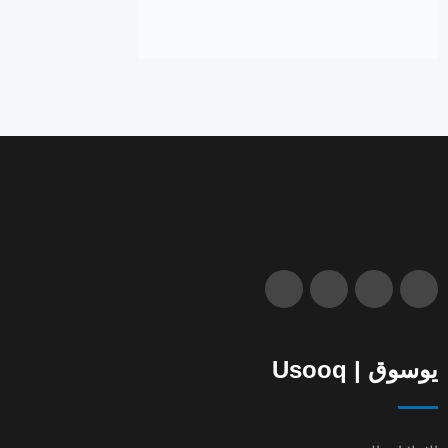
يوسوق | Usooq