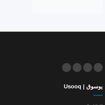
يوسوق | Usooq