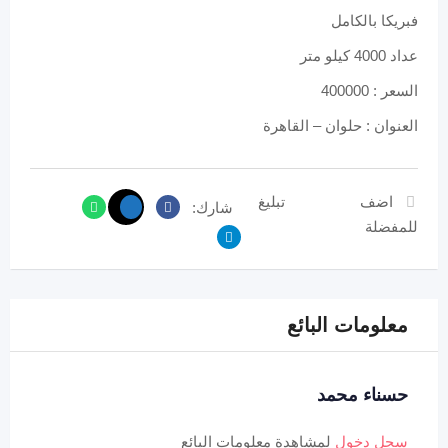
فبريكا بالكامل
عداد 4000 كيلو متر
السعر : 400000
العنوان : حلوان – القاهرة
اضف
تبليغ
شارك:
للمفضلة
معلومات البائع
حسناء محمد
سجل دخول
لمشاهدة معلومات البائع