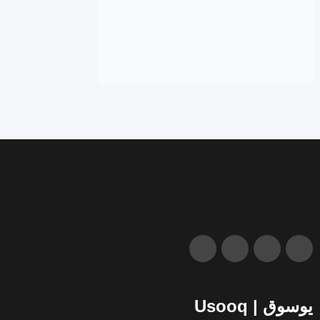
يوسوق | Usooq