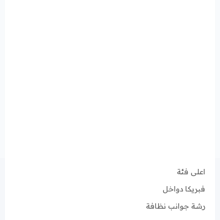
اعلى فئة
فبريكا دواخل
رشة جوانب نظافة