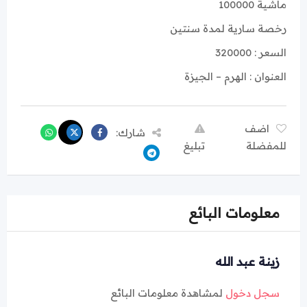
ماشية 100000
رخصة سارية لمدة سنتين
السعر : 320000
العنوان : الهرم – الجيزة
اضف
شارك:
للمفضلة
تبليغ
معلومات البائع
زينة عبد الله
سجل دخول
لمشاهدة معلومات البائع