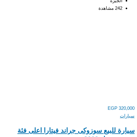
الجيزة
242 مشاهدة
EGP
320,
رات
رة للبيع سوزوكى جراند فيتارا اعلى فئة