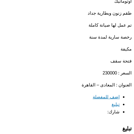
ماتيك
زنون وبطارية جداد
مل لها صيانة كاملة
 سارية لمدة سنة
ة
ة سقف
 230000
وان : المعادى – القاهرة
اضف للمفضلة
تبليغ
شارك:
غ