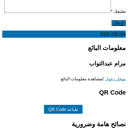
قك
*
EGP
230,
ومات البائع
م عبدالتواب
 دخول
لمشاهدة معلومات البائع
QR Co
طباعة QR Code
ئح هامة وضرورية