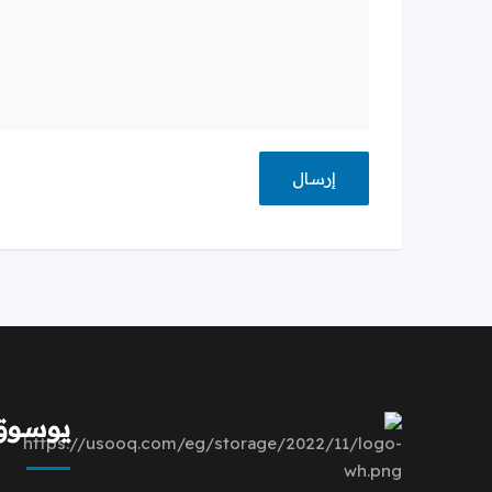
يوسوق | q