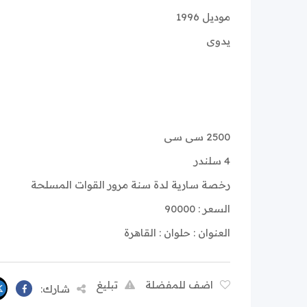
موديل 1996
يدوى
2500 سى سى
4 سلندر
رخصة سارية لدة سنة مرور القوات المسلحة
السعر : 90000
العنوان : حلوان : القاهرة
اضف للمفضلة
تبليغ
شارك: