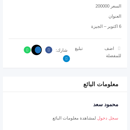
السعر 200000
العنوان
6 اكتوبر – الجيزة
اضف
تبليغ
شارك:
للمفضلة
معلومات البائع
محمود سعد
سجل دخول
لمشاهدة معلومات البائع