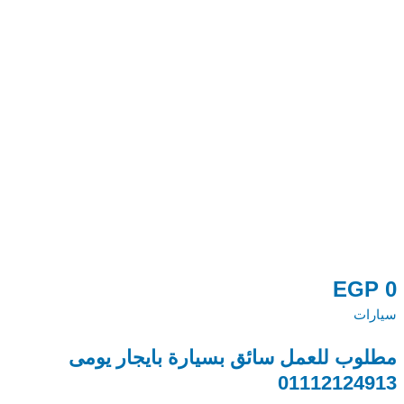
0
EGP
0
سيارات
س
مطلوب للعمل سائق بسيارة بايجار يومى
س
01112124913
بص