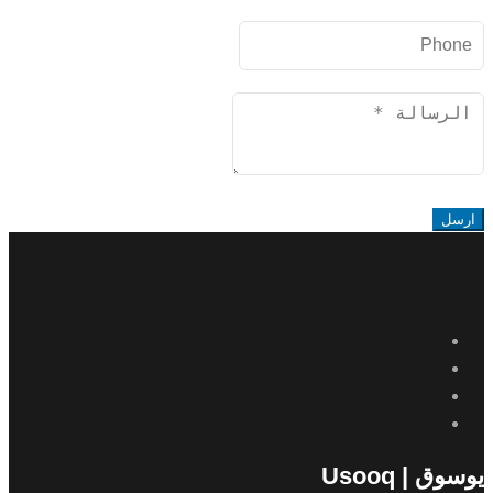
Phone
Message
ارسل
يوسوق | Usooq