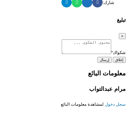
شارك:
تبليغ
×
شكواك
*
إغلاق
إرسال
معلومات البائع
مرام عبدالتواب
سجل دخول
لمشاهدة معلومات البائع