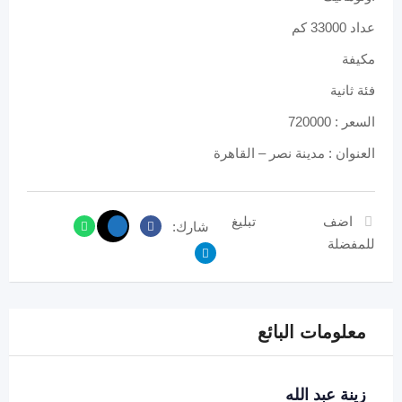
عداد 33000 كم
مكيفة
فئة ثانية
السعر : 720000
العنوان : مدينة نصر – القاهرة
اضف
تبليغ
شارك:
للمفضلة
معلومات البائع
زينة عبد الله