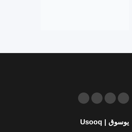
يوسوق | Usooq