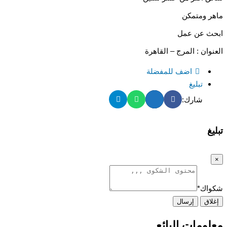
ماهر ومتمكن
ابحث عن عمل
العنوان : المرج – القاهرة
اضف للمفضلة
تبليغ
شارك:
تبليغ
×
شكواك
*
إغلاق
إرسال
معلومات البائع