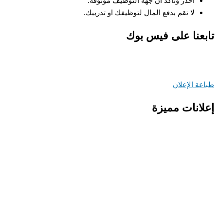
احذر وتأكد أن جهة التوظيف موثوقة.
لا تقم بدفع المال لتوظيفك او تدريبك.
عنا على فيس بوك
ة الإعلان
انات مميزة