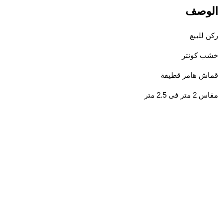
وصف
للبيع
 كونتر
 هامر قطيفة
ى 2.5 متر