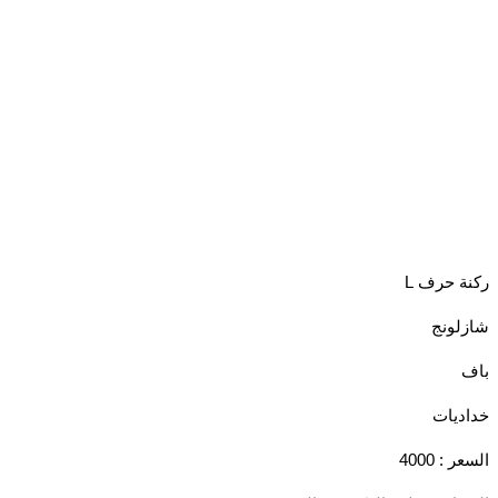
 حرف L
ونج
يات
: 4000