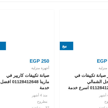
بيع
EGP
250
EGP
منزلية
أجهزة منزلية
صيانة تكييفات في
صيانة تكييفات كاريير في
ل الشمالي
مارينا 01128412648 افضل
0112 اسرع خدمة
خدمة
منذ 4 أشهر
ح
مطروح
37 مشاهدة