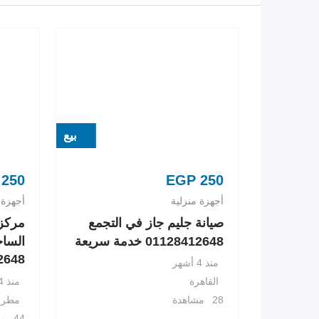
بيع
250
EGP
250
أجهزة منزلية
أجهزة 
صيانة جليم جاز في التجمع
مركز 
01128412648 خدمة سريعة
الساح
8412648
منذ 4 أشهر
منذ 4 أشهر
القاهرة
مطرو
28 مشاهدة
44 مشاهدة