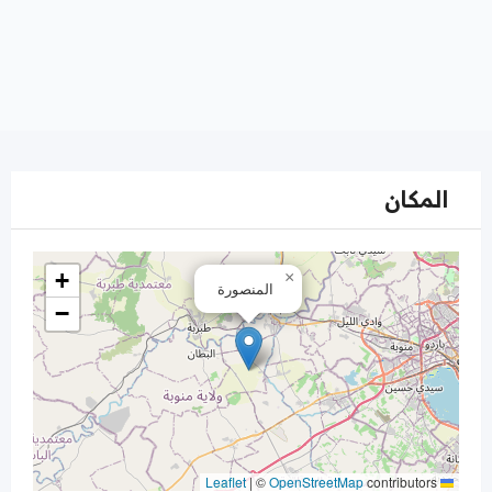
المكان
+
×
المنصورة
−
|
©
OpenStreetMap
contributors
Leaflet