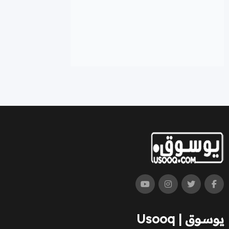
يوسوق | Usooq