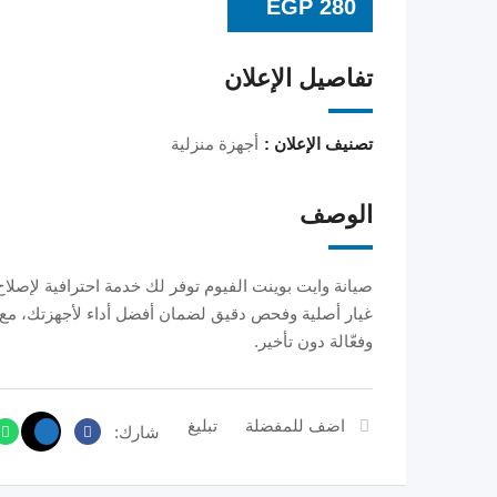
EGP
280
تفاصيل الإعلان
تصنيف الإعلان :
أجهزة منزلية
الوصف
صيانة وايت بوينت الفيوم توفر لك خدمة احترافية لإصلا
غيار أصلية وفحص دقيق لضمان أفضل أداء لأجهزتك، مع 
وفعّالة دون تأخير.
اضف للمفضلة
تبليغ
شارك: