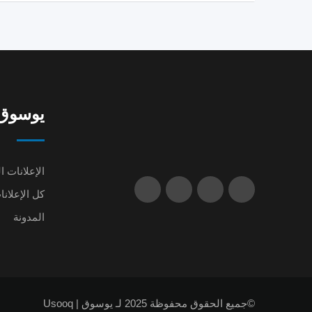
يوسوق | oq
الإعلانات ا
كل الإعلانا
المدونة
©جميع الحقوق محفوظة 2025 لـ يوسوق | Usooq