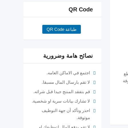
QR Code
طباعة QR Code
نصائح هامة وضرورية
اجتمع في الاماكن العامه.
طع
قة
لا تقم بارسال المال مسبقا.
قم بتفقد المنتج جيدا قبل شرائه.
لا تشارك بيانات سرية او شخصية.
احذر وتأكد أن جهة التوظيف
موثوقة.
لا تقم بدفع المال لتوظيفك او