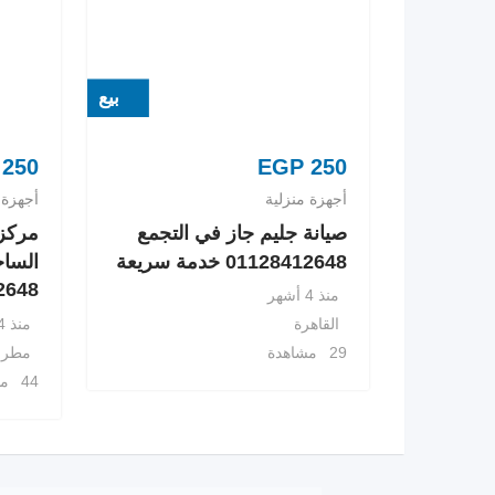
بيع
250
EGP
250
أجهزة منزلية
أجهزة 
صيانة جليم جاز في التجمع
مركز 
01128412648 خدمة سريعة
الساح
8412648
منذ 4 أشهر
منذ 4 أشهر
القاهرة
مطرو
29 مشاهدة
44 مشاهدة