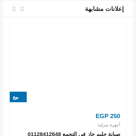
إعلانات مشابهة
بيع
EGP
250
أجهزة منزلية
صيانة جليم جاز في التجمع 01128412648