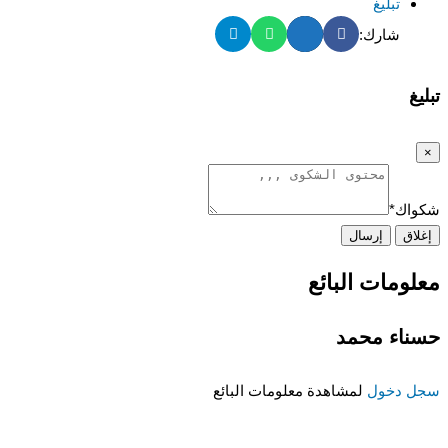
تبليغ
شارك:
تبليغ
×
شكواك
*
إغلاق
إرسال
معلومات البائع
حسناء محمد
سجل دخول
لمشاهدة معلومات البائع