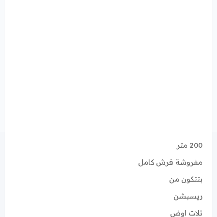
200 متر
مفروشة فرش كامل
بتتكون من
ريسبشن
تلات اوض