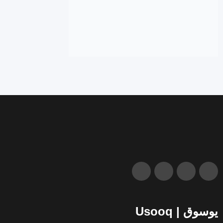
يوسوق | Usooq