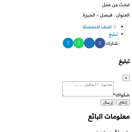
ابحث عن عمل
العنوان : فيصل – الجيزة
اضف للمفضلة
تبليغ
شارك:
تبليغ
×
شكواك
*
إغلاق
إرسال
معلومات البائع