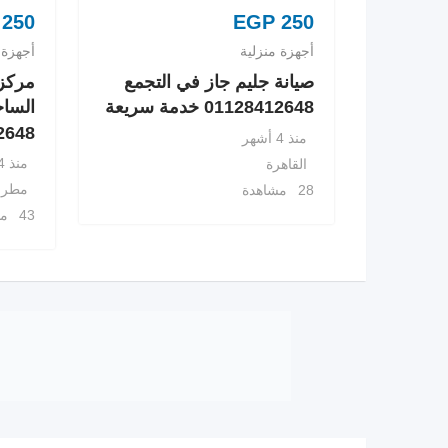
250
EGP
250
أجهزة منزلية
أجهزة 
صيانة جليم جاز في التجمع
مركز 
01128412648 خدمة سريعة
الساح
8412648
منذ 4 أشهر
منذ 4 أشهر
القاهرة
مطرو
28 مشاهدة
43 مشاهدة