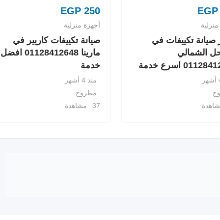
EGP
250
EGP
منزلية
أجهزة منزلية
صيانة تكييفات في
صيانة تكييفات كاريير في
ل الشمالي
مارينا 01128412648 افضل
0112 اسرع خدمة
خدمة
منذ 4 أشهر
ح
مطروح
37 مشاهدة