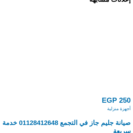
0
EGP
250
أجهزة منزلية
أج
صيانة جليم جاز في التجمع 01128412648 خدمة
م
سريعة
48