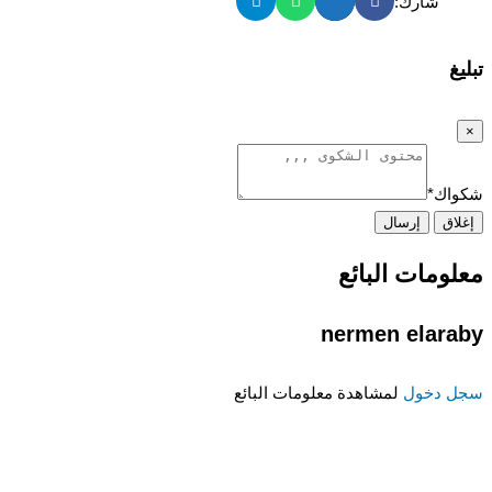
شارك:
تبليغ
×
شكواك
*
إغلاق
إرسال
معلومات البائع
nermen elaraby
سجل دخول
لمشاهدة معلومات البائع