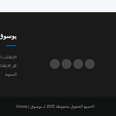
يوسوق | oq
الإعلانات ا
كل الإعلانا
المدونة
©جميع الحقوق محفوظة 2025 لـ يوسوق | Usooq