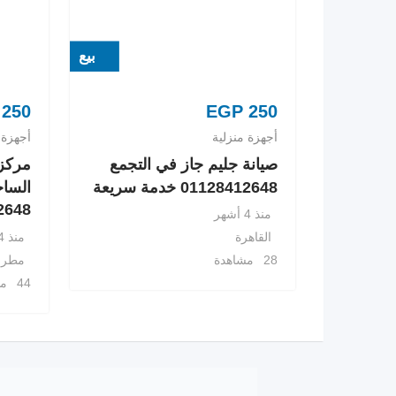
بيع
250
EGP
250
أجهزة منزلية
أجهزة 
صيانة جليم جاز في التجمع
مركز 
01128412648 خدمة سريعة
الساح
8412648
منذ 4 أشهر
منذ 4 أشهر
القاهرة
مطرو
28 مشاهدة
44 مشاهدة