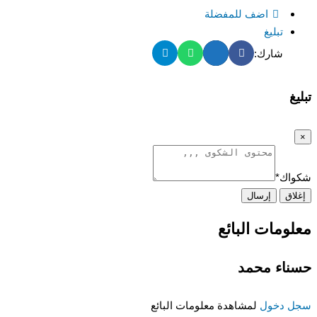
اضف للمفضلة
تبليغ
شارك:
تبليغ
×
شكواك
*
إغلاق
إرسال
معلومات البائع
حسناء محمد
سجل دخول
لمشاهدة معلومات البائع