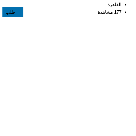
م
القاهرة
177 مشاهدة
طلب
خ