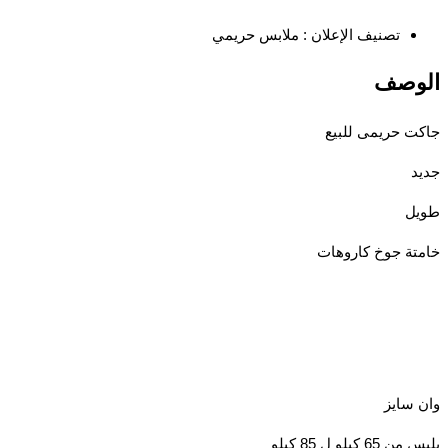
تصنيف الإعلان :
ملابس حريمي
الوصف
جاكت حريمى للبيع
جديد
طويل
خامتة جوخ كاروهات
وان سايز
يلبس من 65 كيلو ل 85 كيلو