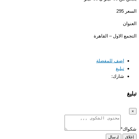
السعر 295
العنوان
التجمع الاول – القاهرة
اضف للمفضلة
تبليغ
شارك:
تبليغ
×
شكواك
*
إغلاق
إرسال