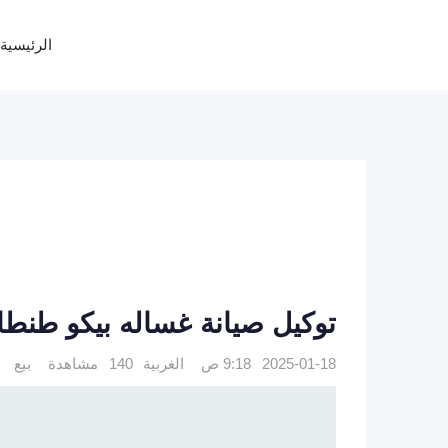
Ski
t
الرئيسية
conten
توكيل صيانة غساله بيكو طنطا 1125892599
2025-01-18 9:18 ص
الغربية
140 مشاهدة
بيع